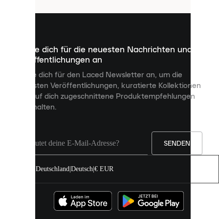
sind
kleine
Dateien,
die
dazu
Melde dich für die neuesten Nachrichten und
dienen,
Veröffentlichungen an
dir
personalisierte
Melde dich für den Laced Newsletter an, um die
Inhalte
neuesten Veröffentlichungen, kuratierte Kollektionen
anzuzeigen
und auf dich zugeschnittene Produktempfehlungen
und
zu erhalten.
deine
Erfahrung
auf
unserer
Seite
SENDEN
zu
verbessern.
Deutschland
|
Deutsch
|
€ EUR
Du
kannst
alle
Cookies
zulassen
oder