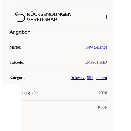
RÜCKSENDUNGEN
VERFÜGBAR
Angaben
Marke
:
New Balance
Stilcode
:
CM997HAID
Kategorien
:
Schwarz
,
997
,
Herren
Erscheinungsjahr
:
2026
COOKIES
Farbe
:
Black
Laced
verwendet
Cookies.
Cookies