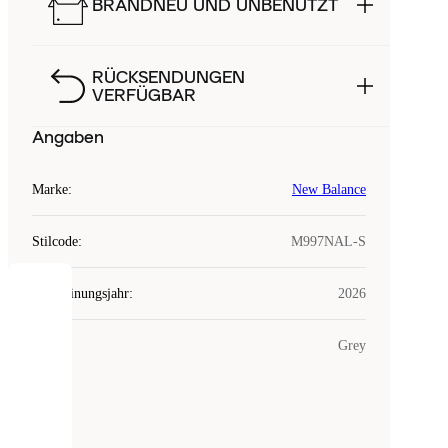
BRANDNEU UND UNBENUTZT
RÜCKSENDUNGEN
VERFÜGBAR
Angaben
Marke
:
New Balance
Stilcode
:
M997NAL-S
Erscheinungsjahr
:
2026
COOKIES
Farbe
:
Grey
Laced
verwendet
Cookies.
Cookies
sind