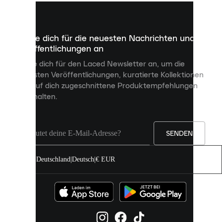
kleine
Dateien,
die
dazu
Melde dich für die neuesten Nachrichten und
dienen,
Veröffentlichungen an
dir
personalisierte
Melde dich für den Laced Newsletter an, um die
Inhalte
neuesten Veröffentlichungen, kuratierte Kollektionen
anzuzeigen
und auf dich zugeschnittene Produktempfehlungen
und
zu erhalten.
deine
Erfahrung
auf
unserer
Seite
SENDEN
zu
verbessern.
Deutschland
|
Deutsch
|
€ EUR
Du
kannst
alle
Cookies
zulassen
oder
sie