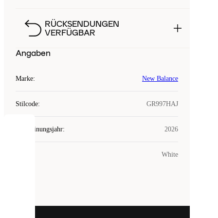
RÜCKSENDUNGEN
VERFÜGBAR
Angaben
Marke
:
New Balance
Stilcode
:
GR997HAJ
Erscheinungsjahr
:
2026
COOKIES
Farbe
:
White
Laced
verwendet
Cookies.
Cookies
sind
kleine
Dateien,