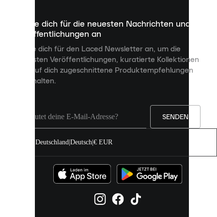
die
dazu
Melde dich für die neuesten Nachrichten und
dienen,
Veröffentlichungen an
dir
personalisierte
Melde dich für den Laced Newsletter an, um die
Inhalte
neuesten Veröffentlichungen, kuratierte Kollektionen
anzuzeigen
und auf dich zugeschnittene Produktempfehlungen
und
zu erhalten.
deine
Erfahrung
auf
unserer
Seite
SENDEN
zu
verbessern.
Deutschland
|
Deutsch
|
€ EUR
Du
kannst
alle
Cookies
zulassen
oder
sie
einzeln