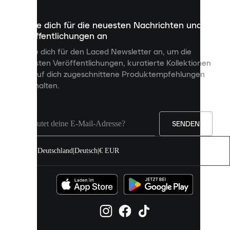
die
dazu
Melde dich für die neuesten Nachrichten und
dienen,
Veröffentlichungen an
dir
personalisierte
Melde dich für den Laced Newsletter an, um die
Inhalte
neuesten Veröffentlichungen, kuratierte Kollektionen
anzuzeigen
und auf dich zugeschnittene Produktempfehlungen
und
zu erhalten.
deine
Erfahrung
auf
unserer
Seite
SENDEN
zu
verbessern.
Deutschland
|
Deutsch
|
€ EUR
Du
kannst
alle
Cookies
zulassen
oder
sie
einzeln