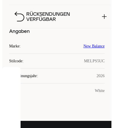
RÜCKSENDUNGEN
VERFÜGBAR
Angaben
Marke
:
New Balance
Stilcode
:
MELPS5UC
Erscheinungsjahr
:
2026
COOKIES
Farbe
:
White
Laced
verwendet
Cookies.
Cookies
sind
kleine
Dateien,