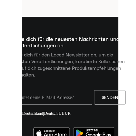
Cookies
sind
kleine
Dateien,
die
dazu
Melde dich für die neuesten Nachrichten und
dienen,
Veröffentlichungen an
dir
personalisierte
Melde dich für den Laced Newsletter an, um die
Inhalte
neuesten Veröffentlichungen, kuratierte Kollektionen
anzuzeigen
und auf dich zugeschnittene Produktempfehlungen
und
zu erhalten.
deine
Erfahrung
auf
unserer
Seite
SENDEN
zu
verbessern.
Deutschland
|
Deutsch
|
€ EUR
Du
kannst
alle
Cookies