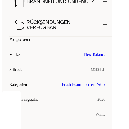
BRANDNEU UND UNBENUTZT
RÜCKSENDUNGEN
VERFÜGBAR
Angaben
Marke
:
New Balance
Stilcode
:
M506LB
Kategorien
:
Fresh Foam
,
Herren
,
Weiß
Erscheinungsjahr
:
2026
COOKIES
Farbe
:
White
Laced
verwendet
Cookies.