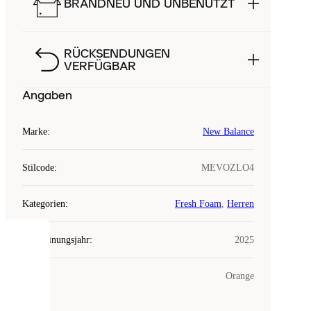
BRANDNEU UND UNBENUTZT
RÜCKSENDUNGEN
VERFÜGBAR
Angaben
Marke
:
New Balance
Stilcode
:
MEVOZLO4
Kategorien
:
Fresh Foam
,
Herren
Erscheinungsjahr
:
2025
COOKIES
Farbe
:
Orange
Laced
verwendet
Cookies.