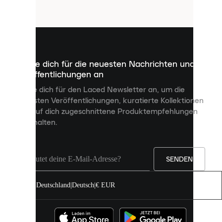
Cookies
sind
kleine
Dateien,
die
dazu
Melde dich für die neuesten Nachrichten und
dienen,
Veröffentlichungen an
dir
personalisierte
Melde dich für den Laced Newsletter an, um die
Inhalte
neuesten Veröffentlichungen, kuratierte Kollektionen
anzuzeigen
und auf dich zugeschnittene Produktempfehlungen
und
zu erhalten.
deine
Erfahrung
auf
unserer
Seite
SENDEN
zu
verbessern.
Deutschland
|
Deutsch
|
€ EUR
Du
kannst
alle
Cookies