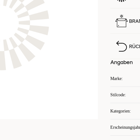
BRA
RÜC
Angaben
Marke
:
Stilcode
:
Kategorien
:
Erscheinungsjah