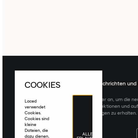
COOKIES
Melde dich für die neuesten Nachrichten und
Veröffentlichungen an
Melde dich für den Laced Newsletter an, um die n
Laced
Veröffentlichungen, kuratierte Kollektionen und auf
verwendet
zugeschnittene Produktempfehlungen zu erhalten.
Cookies.
Cookies sind
kleine
Dateien, die
ALLE
dazu dienen,