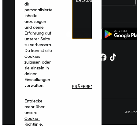
ERLAUBEN
dir
personalisierte
Deutschland
|
Deutsch
|
€ EUR
Inhalte
anzuzeigen
und deine
Erfahrung auf
unserer Seite
zu verbessern.
Du kannst alle
Cookies
zulassen oder
sie einzeln in
deinen
Einstellungen
verwalten.
PRÄFERENZEN
Entdecke
mehr über
Alle Re
unsere
Cookie-
Richtlinie
.