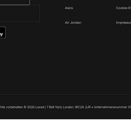
Asics
Cookie-Ri
Air Jordan
Impress
chte vorbehalten © 2026 Laced | 7 Bell Yard, London, WC2A 2JR • Unternehmensnummer 