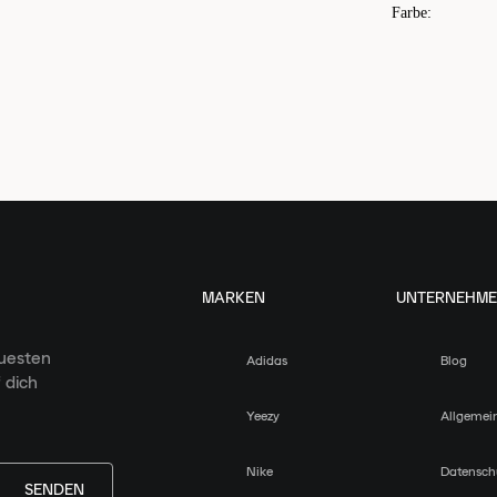
Farbe
:
MARKEN
UNTERNEHM
euesten
Adidas
Blog
 dich
Yeezy
Allgemei
Nike
Datensch
SENDEN