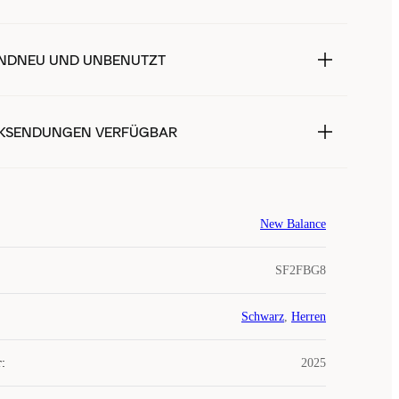
NDNEU UND UNBENUTZT
KSENDUNGEN VERFÜGBAR
New Balance
SF2FBG8
Schwarz
,
Herren
r
:
2025