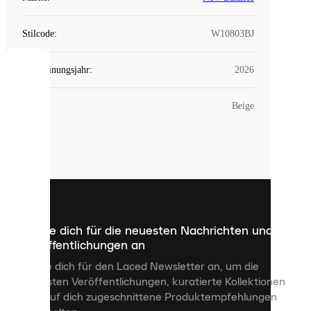
Stilcode
:
W10803BJ
Erscheinungsjahr
:
2026
COOKIES
Farbe
:
Beige
Laced
verwendet
Cookies.
Cookies
sind
kleine
Dateien,
die
dazu
Melde dich für die neuesten Nachrichten und
dienen,
Veröffentlichungen an
dir
personalisierte
Melde dich für den Laced Newsletter an, um die
Inhalte
neuesten Veröffentlichungen, kuratierte Kollektionen
anzuzeigen
und auf dich zugeschnittene Produktempfehlungen
und