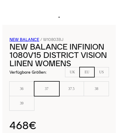
NEW BALANCE
/
W10803BJ
NEW BALANCE INFINION
1080V15 DISTRICT VISION
LINEN WOMENS
Verfügbare Größen
:
UK
EU
US
36
37
37.5
38
39
468€