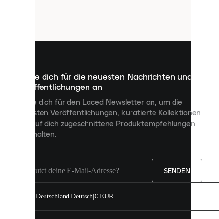
verwendet
Cookies.
Cookies
sind
kleine
Dateien,
die
dazu
Melde dich für die neuesten Nachrichten und
dienen,
Veröffentlichungen an
dir
personalisierte
Melde dich für den Laced Newsletter an, um die
Inhalte
neuesten Veröffentlichungen, kuratierte Kollektionen
anzuzeigen
und auf dich zugeschnittene Produktempfehlungen
und
zu erhalten.
deine
Erfahrung
auf
unserer
Seite
SENDEN
zu
verbessern.
Deutschland
|
Deutsch
|
€ EUR
Du
kannst
alle