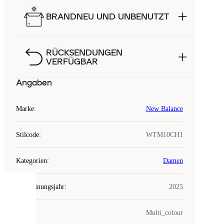
BRANDNEU UND UNBENUTZT
RÜCKSENDUNGEN
VERFÜGBAR
Angaben
Marke
:
New Balance
Stilcode
:
WTM10CH1
Kategorien
:
Damen
Erscheinungsjahr
:
2025
COOKIES
Farbe
:
Multi_colour
Laced