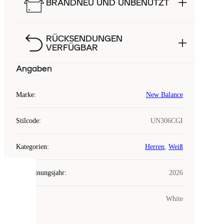
BRANDNEU UND UNBENUTZT
RÜCKSENDUNGEN
VERFÜGBAR
Angaben
Marke
:
New Balance
Stilcode
:
UN306CGI
Kategorien
:
Herren
,
Weiß
Erscheinungsjahr
:
2026
COOKIES
Farbe
:
White
Laced
verwendet
Cookies.