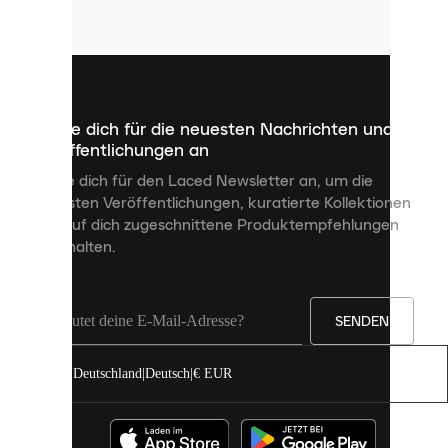
Cookies
sind
kleine
Dateien,
die
dazu
Melde dich für die neuesten Nachrichten und
dienen,
Veröffentlichungen an
dir
personalisierte
Melde dich für den Laced Newsletter an, um die
Inhalte
neuesten Veröffentlichungen, kuratierte Kollektionen
anzuzeigen
und auf dich zugeschnittene Produktempfehlungen
und
zu erhalten.
deine
Erfahrung
auf
unserer
Seite
SENDEN
zu
verbessern.
Deutschland
|
Deutsch
|
€ EUR
Du
kannst
alle
Cookies