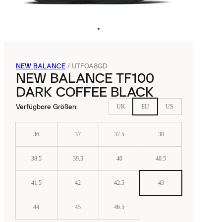
NEW BALANCE
/
UTFOA8GD
NEW BALANCE TF100
DARK COFFEE BLACK
Verfügbare Größen
:
UK
EU
US
36
37
37.5
38
38.5
39.5
40
40.5
41.5
42
42.5
43
44
45
46.5