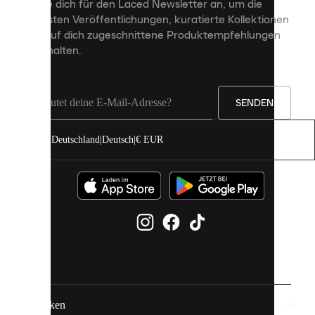
Melde dich für den Laced Newsletter an, um die
Inhalte
neuesten Veröffentlichungen, kuratierte Kollektionen
anzuzeigen
und auf dich zugeschnittene Produktempfehlungen
und
zu erhalten.
deine
Erfahrung
auf
unserer
Seite
SENDEN
zu
verbessern.
Deutschland
|
Deutsch
|
€ EUR
Du
kannst
alle
Cookies
zulassen
oder
sie
einzeln
in
deinen
Einstellungen
verwalten.
Marken