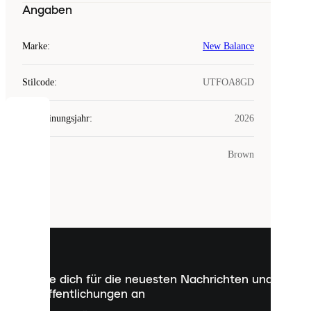
Angaben
Marke
:
New Balance
Stilcode
:
UTFOA8GD
Erscheinungsjahr
:
2026
COOKIES
Farbe
:
Brown
Laced
verwendet
Cookies.
Cookies
sind
kleine
Dateien,
die
dazu
Melde dich für die neuesten Nachrichten und
dienen,
Veröffentlichungen an
dir
personalisierte