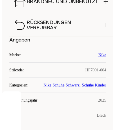
BRANDNEU UND UNBENUTZT
RÜCKSENDUNGEN
VERFÜGBAR
Angaben
Marke
:
Nike
Stilcode
:
HF7001-004
Kategorien
:
Nike Schuhe Schwarz
,
Schuhe Kinder
Erscheinungsjahr
:
2025
COOKIES
Farbe
:
Black
Laced
verwendet
Cookies.