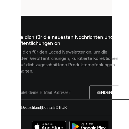
Cookies
sind
kleine
Dateien,
die
dazu
Melde dich für die neuesten Nachrichten und
dienen,
Veröffentlichungen an
dir
personalisierte
Melde dich für den Laced Newsletter an, um die
Inhalte
neuesten Veröffentlichungen, kuratierte Kollektionen
anzuzeigen
und auf dich zugeschnittene Produktempfehlungen
und
zu erhalten.
deine
Erfahrung
auf
unserer
Seite
SENDEN
zu
verbessern.
Deutschland
|
Deutsch
|
€ EUR
Du
kannst
alle
Cookies