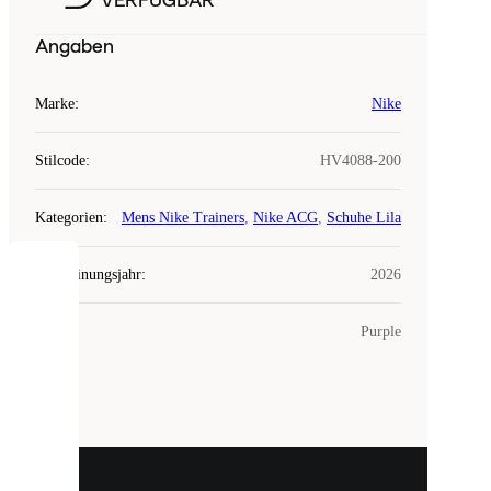
VERFÜGBAR
Angaben
Marke
:
Nike
Stilcode
:
HV4088-200
Kategorien
:
Mens Nike Trainers
,
Nike ACG
,
Schuhe Lila
Erscheinungsjahr
:
2026
COOKIES
Farbe
:
Purple
Laced
verwendet
Cookies.
Cookies
sind
kleine
Dateien,
die