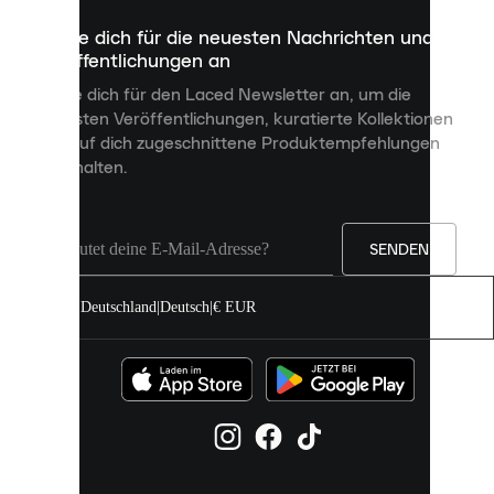
dazu
Melde dich für die neuesten Nachrichten und
dienen,
Veröffentlichungen an
dir
personalisierte
Melde dich für den Laced Newsletter an, um die
Inhalte
neuesten Veröffentlichungen, kuratierte Kollektionen
anzuzeigen
und auf dich zugeschnittene Produktempfehlungen
und
zu erhalten.
deine
Erfahrung
auf
unserer
Seite
SENDEN
zu
verbessern.
Deutschland
|
Deutsch
|
€ EUR
Du
kannst
alle
Cookies
zulassen
oder
sie
einzeln
in