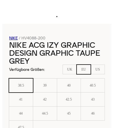
NIKE
/
HV4088-200
NIKE ACG IZY GRAPHIC
DESIGN GRAPHIC TAUPE
GREY
Verfügbare Größen
:
UK
EU
US
38.5
39
40
40.5
41
42
42.5
43
44
44.5
45
46
47.5