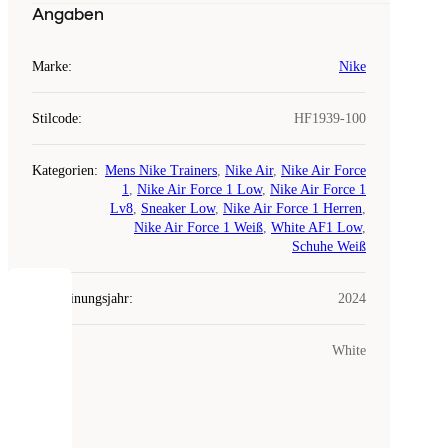
Angaben
Marke
:
Nike
Stilcode
:
HF1939-100
Kategorien
:
Mens Nike Trainers
,
Nike Air
,
Nike Air Force
1
,
Nike Air Force 1 Low
,
Nike Air Force 1
Lv8
,
Sneaker Low
,
Nike Air Force 1 Herren
,
Nike Air Force 1 Weiß
,
White AF1 Low
,
Schuhe Weiß
Erscheinungsjahr
:
2024
COOKIES
Farbe
:
White
Laced
verwendet
Cookies.
Cookies
sind