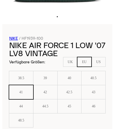
NIKE
/
HF1939-100
NIKE AIR FORCE 1 LOW '07
LV8 VINTAGE
Verfügbare Größen
:
UK
EU
US
38.5
39
40
40.5
41
42
42.5
43
44
44.5
45
46
48.5