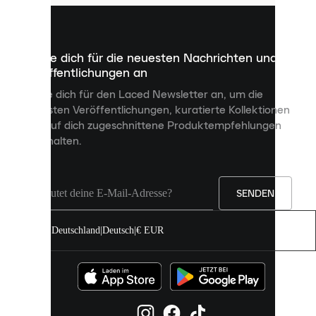
kleine
Dateien,
die
dazu
Melde dich für die neuesten Nachrichten und
dienen,
Veröffentlichungen an
dir
personalisierte
Melde dich für den Laced Newsletter an, um die
Inhalte
neuesten Veröffentlichungen, kuratierte Kollektionen
anzuzeigen
und auf dich zugeschnittene Produktempfehlungen
und
zu erhalten.
deine
Erfahrung
auf
unserer
Seite
SENDEN
zu
verbessern.
Deutschland
|
Deutsch
|
€ EUR
Du
kannst
alle
Cookies
zulassen
oder
sie