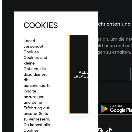
COOKIES
Melde dich für die neuesten Nachrichten und
Veröffentlichungen an
Melde dich für den Laced Newsletter an, um die n
Laced
Veröffentlichungen, kuratierte Kollektionen und auf
verwendet
zugeschnittene Produktempfehlungen zu erhalten.
Cookies.
Cookies sind
kleine
Dateien, die
ALLE
dazu dienen,
ERLAUBEN
dir
personalisierte
Deutschland
|
Deutsch
|
€ EUR
Inhalte
anzuzeigen
und deine
Erfahrung auf
unserer Seite
zu verbessern.
Du kannst alle
Cookies