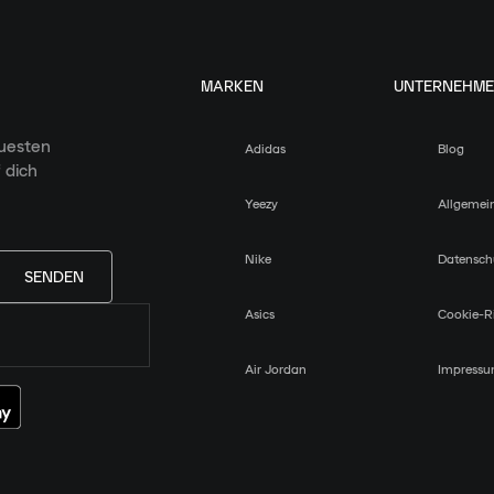
MARKEN
UNTERNEHM
euesten
Adidas
Blog
 dich
Yeezy
Allgemei
Nike
Datensch
SENDEN
Asics
Cookie-Ri
Air Jordan
Impress