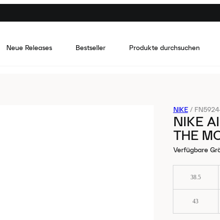
Neue Releases
Bestseller
Produkte durchsuchen
NIKE
/
FN5924-
NIKE A
THE M
Verfügbare Gr
38.5
43