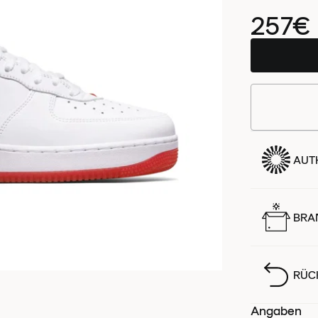
257€
AUTH
BRA
RÜC
Angaben