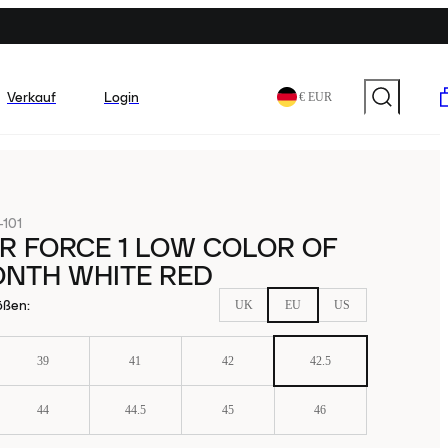
Verkauf
Login
€ EUR
101
IR FORCE 1 LOW COLOR OF
ONTH WHITE RED
ößen
:
UK
EU
US
39
41
42
42.5
44
44.5
45
46