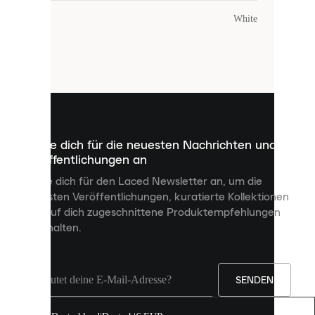
Farbe
:
White
Laced
verwendet
Cookies.
Cookies
sind
kleine
Dateien,
die
dazu
Melde dich für die neuesten Nachrichten und
dienen,
Veröffentlichungen an
dir
personalisierte
Melde dich für den Laced Newsletter an, um die
Inhalte
neuesten Veröffentlichungen, kuratierte Kollektionen
anzuzeigen
und auf dich zugeschnittene Produktempfehlungen
und
zu erhalten.
deine
Erfahrung
auf
unserer
Seite
SENDEN
zu
verbessern.