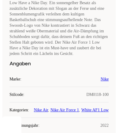
Low Have a Nike Day. Ein sonnengelber Besatz als
zusätzliche Dekoration mit Slogan an der Ferse und eine
Sonnenblumengrafik verleihen dem kultigen
Basketballschuh eine stimmungsaufhellende Note. Das
Swoosh-Logo von Nike kontrastiert in Schwarz das
strahlend weiße Obermaterial und die Air-Dämpfung im
Schuhboden sorgt dafür, dass deinem Fuß an den richtigen
Stellen Halt geboten wird. Der Nike Air Force 1 Low
Have a Nike Day ist ein Must-have und zaubert dir bei
jedem Schritt ein Lächeln ins Gesicht.
Angaben
Marke
:
Nike
Stilcode
:
DM0118-100
Kategorien
:
Nike Air
,
Nike Air Force 1
,
White AF1 Low
Erscheinungsjahr
:
2022
COOKIES