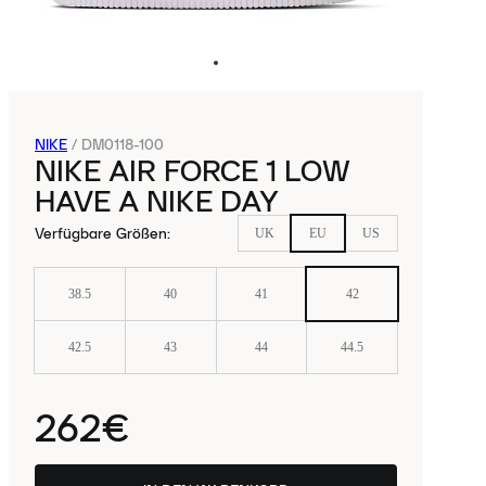
NIKE
/
DM0118-100
NIKE AIR FORCE 1 LOW
HAVE A NIKE DAY
Verfügbare Größen
:
UK
EU
US
38.5
40
41
42
42.5
43
44
44.5
262€