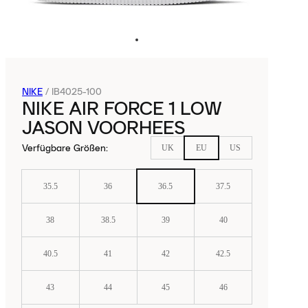
NIKE
/
IB4025-100
NIKE AIR FORCE 1 LOW
JASON VOORHEES
Verfügbare Größen
:
UK
EU
US
35.5
36
36.5
37.5
38
38.5
39
40
40.5
41
42
42.5
43
44
45
46