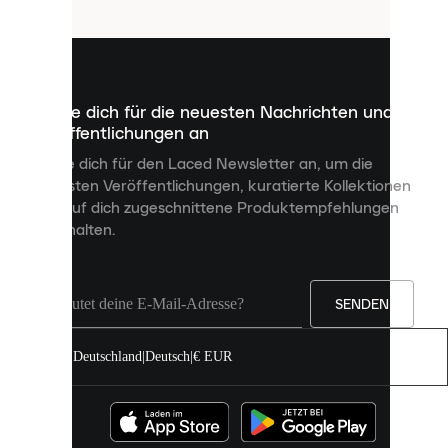
Cookies
sind
kleine
Dateien,
die
dazu
Melde dich für die neuesten Nachrichten und
dienen,
Veröffentlichungen an
dir
personalisierte
Melde dich für den Laced Newsletter an, um die
Inhalte
neuesten Veröffentlichungen, kuratierte Kollektionen
anzuzeigen
und auf dich zugeschnittene Produktempfehlungen
und
zu erhalten.
deine
Erfahrung
auf
unserer
Seite
SENDEN
zu
verbessern.
Deutschland
|
Deutsch
|
€ EUR
Du
kannst
alle
Cookies
zulassen