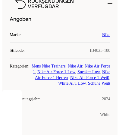
RÜCKSENDUNGEN
VERFÜGBAR
Angaben
Marke
:
Nike
Stilcode
:
IB4025-100
Kategorien
:
Mens Nike Trainers
,
Nike Air
,
Nike Air Force
1
,
Nike Air Force 1 Low
,
Sneaker Low
,
Nike
Air Force 1 Herren
,
Nike Air Force 1 Weiß
,
White AF1 Low
,
Schuhe Weiß
Erscheinungsjahr
:
2024
COOKIES
Farbe
:
White
Laced
verwendet
Cookies.