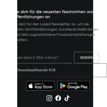
die
dazu
Melde dich für die neuesten Nachrichten und
dienen,
Veröffentlichungen an
dir
personalisierte
Melde dich für den Laced Newsletter an, um die
Inhalte
neuesten Veröffentlichungen, kuratierte Kollektionen
anzuzeigen
und auf dich zugeschnittene Produktempfehlungen
und
zu erhalten.
deine
Erfahrung
auf
unserer
Seite
SENDEN
zu
verbessern.
Deutschland
|
Deutsch
|
€ EUR
Du
kannst
alle
Cookies
zulassen
oder
sie
einzeln