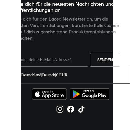
Melde dich für die neuesten Nachrichten und
dienen,
Veröffentlichungen an
dir
personalisierte
Melde dich für den Laced Newsletter an, um die
Inhalte
neuesten Veröffentlichungen, kuratierte Kollektionen
anzuzeigen
und auf dich zugeschnittene Produktempfehlungen
und
zu erhalten.
deine
Erfahrung
auf
unserer
Seite
SENDEN
zu
verbessern.
Deutschland
|
Deutsch
|
€ EUR
Du
kannst
alle
Cookies
zulassen
oder
sie
einzeln
in
deinen