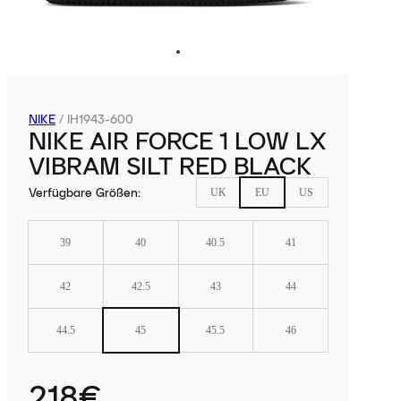
NIKE
/
IH1943-600
NIKE AIR FORCE 1 LOW LX
VIBRAM SILT RED BLACK
Verfügbare Größen
:
UK
EU
US
39
40
40.5
41
42
42.5
43
44
44.5
45
45.5
46
218€