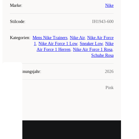
Marke
:
Nike
Stilcode
:
IH1943-600
Kategorien
:
Mens Nike Trainers
,
Nike Air
,
Nike Air Force
1
,
Nike Air Force 1 Low
,
Sneaker Low
,
Nike
Air Force 1 Herren
,
Nike Air Force 1 Rosa
,
Schuhe Rosa
Erscheinungsjahr
:
2026
COOKIES
Farbe
:
Pink
Laced
verwendet
Cookies.
Cookies
sind
kleine
Dateien,
die
dazu