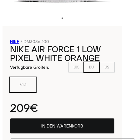
NIKE
/
DM3036-100
NIKE AIR FORCE 1 LOW
PIXEL WHITE ORANGE
Verfügbare Größen
:
UK
EU
US
36.5
209€
IN DEN WARENKORB