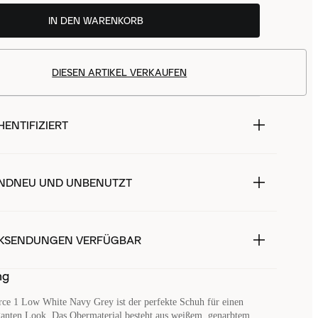
IN DEN WARENKORB
DIESEN ARTIKEL VERKAUFEN
ENTIFIZIERT
NDNEU UND UNBENUTZT
KSENDUNGEN VERFÜGBAR
ng
rce 1 Low White Navy Grey ist der perfekte Schuh für einen
ganten Look. Das Obermaterial besteht aus weißem, genarbtem