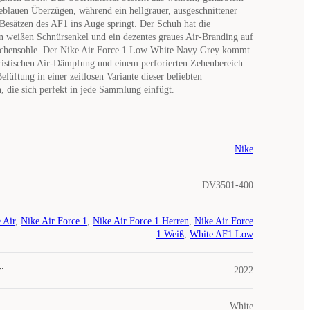
blauen Überzügen, während ein hellgrauer, ausgeschnittener
esätzen des AF1 ins Auge springt. Der Schuh hat die
en weißen Schnürsenkel und ein dezentes graues Air-Branding auf
chensohle. Der Nike Air Force 1 Low White Navy Grey kommt
ristischen Air-Dämpfung und einem perforierten Zehenbereich
Belüftung in einer zeitlosen Variante dieser beliebten
 die sich perfekt in jede Sammlung einfügt.
Nike
DV3501-400
 Air
,
Nike Air Force 1
,
Nike Air Force 1 Herren
,
Nike Air Force
1 Weiß
,
White AF1 Low
r
:
2022
White