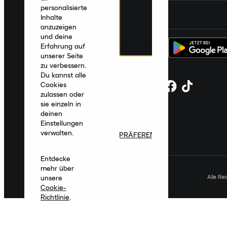
personalisierte
Deutschland
|
Deutsch
|
€ EUR
Inhalte
anzuzeigen
und deine
Erfahrung auf
unserer Seite
zu verbessern.
Du kannst alle
Cookies
zulassen oder
sie einzeln in
deinen
Einstellungen
verwalten.
PRÄFERENZEN
Entdecke
mehr über
Alle Re
unsere
Cookie-
Richtlinie
.