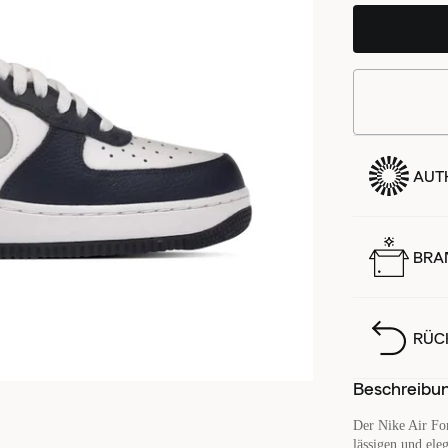
AUTH
BRA
RÜC
Beschreibu
Der Nike Air Fo
lässigen und ele