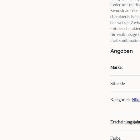
Leder mit marine
Swoosh auf den B
charakteristisch
der weißen Zwis
mit der charakte
für erstklassige 
Farbkombination,
Angaben
Marke
:
Stilcode
:
Kategorien
:
Nike
Erscheinungsjah
Farbe
: