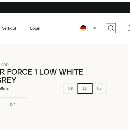
Verkauf
Login
€ EUR
-400
IR FORCE 1 LOW WHITE
GREY
ößen
:
UK
EU
US
42.5