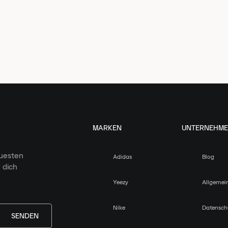
MARKEN
UNTERNEHM
euesten
Adidas
Blog
 dich
Yeezy
Allgemei
Nike
Datensch
SENDEN