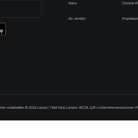
Asics
Cookie-Ri
Air Jordan
Impress
chte vorbehalten © 2026 Laced | 7 Bell Yard, London, WC2A 2JR • Unternehmensnummer 