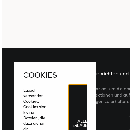
COOKIES
Melde dich für die neuesten Nachrichten und
Veröffentlichungen an
Melde dich für den Laced Newsletter an, um die n
Laced
Veröffentlichungen, kuratierte Kollektionen und auf
verwendet
zugeschnittene Produktempfehlungen zu erhalten.
Cookies.
Cookies sind
kleine
Dateien, die
ALLE
dazu dienen,
ERLAUBEN
dir