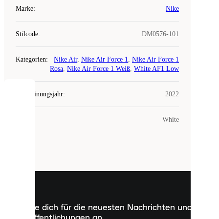
Marke
:
Nike
Stilcode
:
DM0576-101
Kategorien
:
Nike Air
,
Nike Air Force 1
,
Nike Air Force 1
Rosa
,
Nike Air Force 1 Weiß
,
White AF1 Low
Erscheinungsjahr
:
2022
COOKIES
Farbe
:
White
Laced
verwendet
Cookies.
Cookies
sind
kleine
Dateien,
die
dazu
Melde dich für die neuesten Nachrichten und
dienen,
Veröffentlichungen an
dir