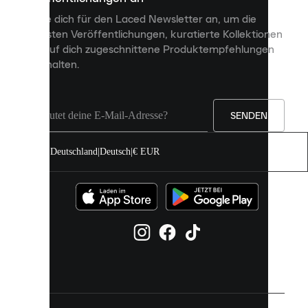
personalisierte
Melde dich für den Laced Newsletter an, um die
Inhalte
neuesten Veröffentlichungen, kuratierte Kollektionen
anzuzeigen
und auf dich zugeschnittene Produktempfehlungen
und
zu erhalten.
deine
Erfahrung
auf
unserer
Seite
SENDEN
zu
verbessern.
Deutschland
|
Deutsch
|
€ EUR
Du
kannst
alle
Cookies
zulassen
oder
sie
einzeln
in
deinen
Einstellungen
verwalten.