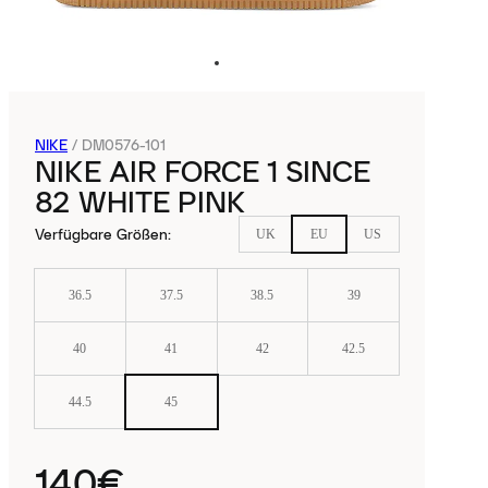
NIKE
/
DM0576-101
NIKE AIR FORCE 1 SINCE
82 WHITE PINK
Verfügbare Größen
:
UK
EU
US
36.5
37.5
38.5
39
40
41
42
42.5
44.5
45
140€