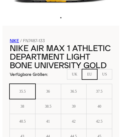
NIKE
/
FN7487-133
NIKE AIR MAX 1 ATHLETIC
DEPARTMENT LIGHT
BONE UNIVERSITY GOLD
Verfügbare Größen
:
UK
EU
US
35.5
36
36.5
37.5
38
38.5
39
40
40.5
41
42
42.5
43
44
44.5
45