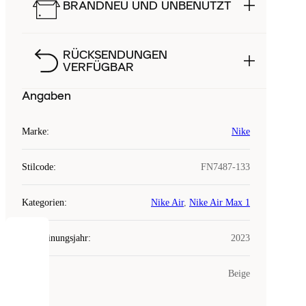
BRANDNEU UND UNBENUTZT
RÜCKSENDUNGEN
VERFÜGBAR
Angaben
Marke
:
Nike
Stilcode
:
FN7487-133
Kategorien
:
Nike Air
,
Nike Air Max 1
Erscheinungsjahr
:
2023
COOKIES
Farbe
:
Beige
Laced
verwendet