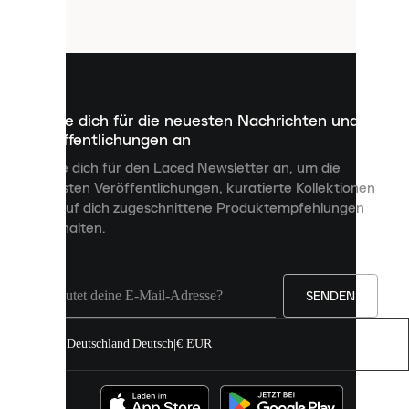
Cookies.
Cookies
sind
kleine
Dateien,
die
dazu
Melde dich für die neuesten Nachrichten und
dienen,
Veröffentlichungen an
dir
personalisierte
Melde dich für den Laced Newsletter an, um die
Inhalte
neuesten Veröffentlichungen, kuratierte Kollektionen
anzuzeigen
und auf dich zugeschnittene Produktempfehlungen
und
zu erhalten.
deine
Erfahrung
auf
unserer
Seite
SENDEN
zu
verbessern.
Deutschland
|
Deutsch
|
€ EUR
Du
kannst
alle
Cookies