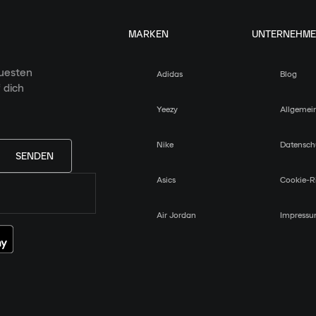
MARKEN
UNTERNEHM
euesten
Adidas
Blog
 dich
Yeezy
Allgemei
Nike
Datensch
SENDEN
Asics
Cookie-Ri
Air Jordan
Impress