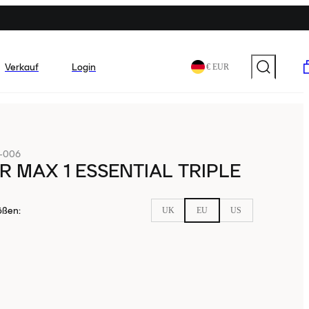
Verkauf
Login
€ EUR
-006
IR MAX 1 ESSENTIAL TRIPLE
ößen
:
UK
EU
US