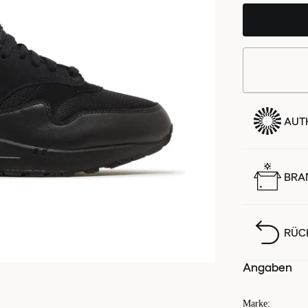
AUTH
BRA
RÜC
Angaben
Marke
: