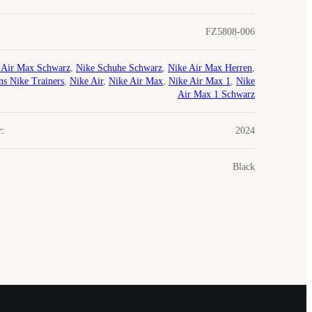
FZ5808-006
 Air Max Schwarz
,
Nike Schuhe Schwarz
,
Nike Air Max Herren
,
s Nike Trainers
,
Nike Air
,
Nike Air Max
,
Nike Air Max 1
,
Nike
Air Max 1 Schwarz
r
:
2024
Black