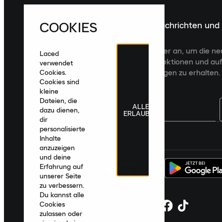
COOKIES
Melde dich für die neuesten Nachrichten und
Veröffentlichungen an
Melde dich für den Laced Newsletter an, um die n
Laced
Veröffentlichungen, kuratierte Kollektionen und auf
verwendet
zugeschnittene Produktempfehlungen zu erhalten.
Cookies.
Cookies sind
kleine
Dateien, die
ALLE
dazu dienen,
ERLAUBEN
dir
personalisierte
Deutschland
|
Deutsch
|
€ EUR
Inhalte
anzuzeigen
und deine
Erfahrung auf
unserer Seite
zu verbessern.
Du kannst alle
Cookies
zulassen oder