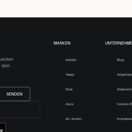
MARKEN
UNTERNEHM
euesten
Adidas
Blog
 dich
Yeezy
Allgemei
Nike
Datensch
SENDEN
Asics
Cookie-Ri
Air Jordan
Impress