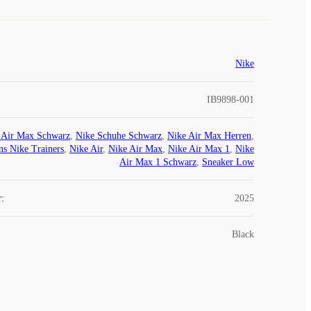
Nike
IB9898-001
 Air Max Schwarz
,
Nike Schuhe Schwarz
,
Nike Air Max Herren
,
s Nike Trainers
,
Nike Air
,
Nike Air Max
,
Nike Air Max 1
,
Nike
Air Max 1 Schwarz
,
Sneaker Low
r
:
2025
Black