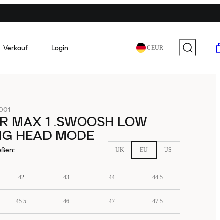
Verkauf
Login
€ EUR
001
IR MAX 1 .SWOOSH LOW
BIG HEAD MODE
ößen
:
UK
EU
US
42
43
44
44.5
45.5
46
47
47.5