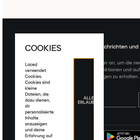
COOKIES
Melde dich für die neuesten Nachrichten und
Veröffentlichungen an
Melde dich für den Laced Newsletter an, um die n
Laced
Veröffentlichungen, kuratierte Kollektionen und auf
verwendet
zugeschnittene Produktempfehlungen zu erhalten.
Cookies.
Cookies sind
kleine
Dateien, die
ALLE
dazu dienen,
ERLAUBEN
dir
personalisierte
Deutschland
|
Deutsch
|
€ EUR
Inhalte
anzuzeigen
und deine
Erfahrung auf