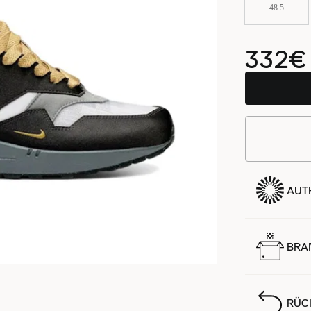
48.5
332€
AUTH
BRA
RÜC