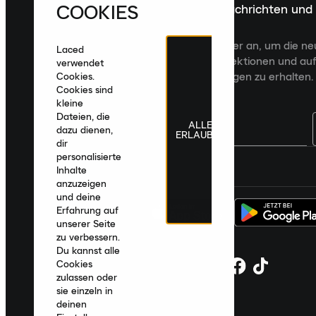
COOKIES
Melde dich für die neuesten Nachrichten und
Veröffentlichungen an
Melde dich für den Laced Newsletter an, um die n
Laced
Veröffentlichungen, kuratierte Kollektionen und auf
verwendet
zugeschnittene Produktempfehlungen zu erhalten.
Cookies.
Cookies sind
kleine
Dateien, die
ALLE
dazu dienen,
ERLAUBEN
dir
personalisierte
Deutschland
|
Deutsch
|
€ EUR
Inhalte
anzuzeigen
und deine
Erfahrung auf
unserer Seite
zu verbessern.
Du kannst alle
Cookies
zulassen oder
sie einzeln in
deinen