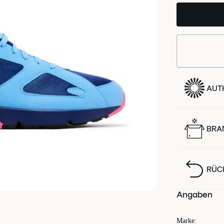
AUTH
BRA
RÜC
Angaben
Marke
: