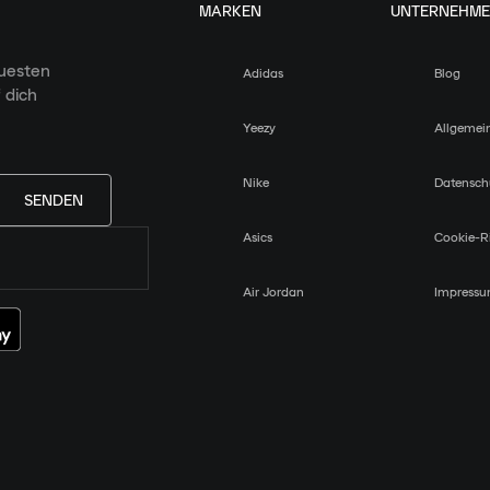
MARKEN
UNTERNEHM
euesten
Adidas
Blog
 dich
Yeezy
Allgemei
Nike
Datensch
SENDEN
Asics
Cookie-Ri
Air Jordan
Impress