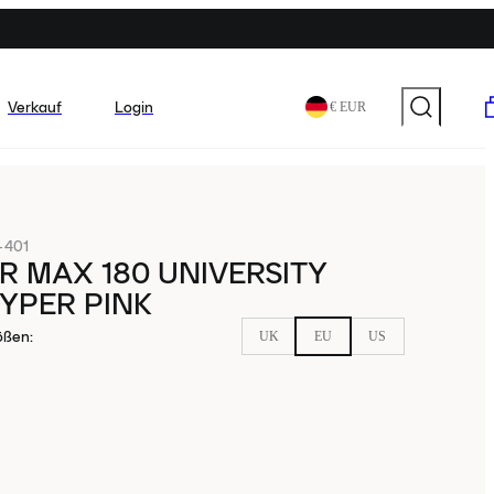
Verkauf
Login
€ EUR
-401
IR MAX 180 UNIVERSITY
YPER PINK
ößen
:
UK
EU
US