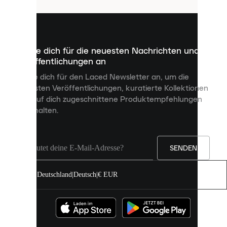
sind
kleine
Dateien,
die
dazu
Melde dich für die neuesten Nachrichten und
dienen,
Veröffentlichungen an
dir
personalisierte
Melde dich für den Laced Newsletter an, um die
Inhalte
neuesten Veröffentlichungen, kuratierte Kollektionen
anzuzeigen
und auf dich zugeschnittene Produktempfehlungen
und
zu erhalten.
deine
Erfahrung
auf
unserer
Seite
SENDEN
zu
verbessern.
Deutschland
|
Deutsch
|
€ EUR
Du
kannst
alle
Cookies
zulassen
oder