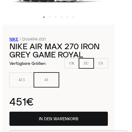
NIKE
/
DV6494-001
NIKE AIR MAX 270 IRON
GREY GAME ROYAL
Verfügbare Größen
:
UK
EU
US
42.5
43
451€
IN DEN WARENKORB