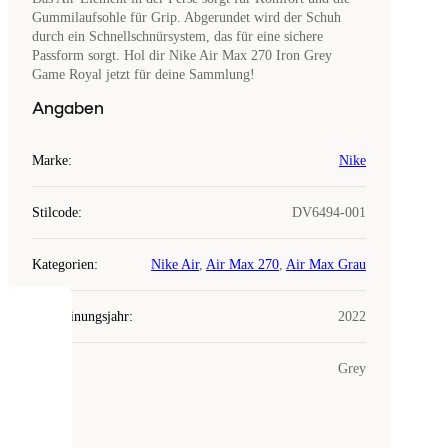
Gummilaufsohle für Grip. Abgerundet wird der Schuh
durch ein Schnellschnürsystem, das für eine sichere
Passform sorgt. Hol dir Nike Air Max 270 Iron Grey
Game Royal jetzt für deine Sammlung!
Angaben
Marke
:
Nike
Stilcode
:
DV6494-001
Kategorien
:
Nike Air
,
Air Max 270
,
Air Max Grau
Erscheinungsjahr
:
2022
COOKIES
Farbe
:
Grey
Laced
verwendet
Cookies.
Cookies