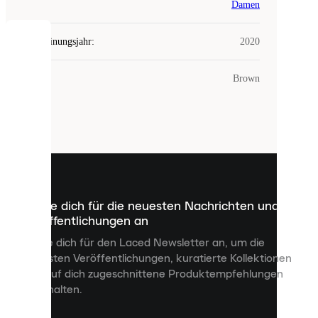
Damen
Erscheinungsjahr
:
2020
COOKIES
Farbe
:
Brown
Laced
verwendet
Cookies.
Cookies
sind
kleine
Dateien,
die
dazu
Melde dich für die neuesten Nachrichten und
dienen,
Veröffentlichungen an
dir
personalisierte
Melde dich für den Laced Newsletter an, um die
Inhalte
neuesten Veröffentlichungen, kuratierte Kollektionen
anzuzeigen
und auf dich zugeschnittene Produktempfehlungen
und
zu erhalten.
deine
Erfahrung
auf