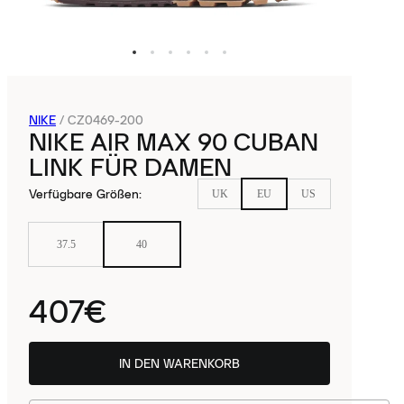
NIKE
/
CZ0469-200
NIKE AIR MAX 90 CUBAN
LINK FÜR DAMEN
Verfügbare Größen
:
UK
EU
US
37.5
40
407€
IN DEN WARENKORB