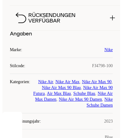
RÜCKSENDUNGEN
VERFÜGBAR
Angaben
Marke
:
Nike
Stilcode
:
FJ4798-100
Kategorien
:
Nike Air
,
Nike Air Max
,
Nike Air Max 90
,
Nike Air Max 90 Blau
,
Nike Air Max 90
Futura
,
Air Max Blau
,
Schuhe Blau
,
Nike Air
Max Damen
,
Nike Air Max 90 Damen
,
Nike
Schuhe Damen
Erscheinungsjahr
:
2023
COOKIES
Farbe
:
Blue