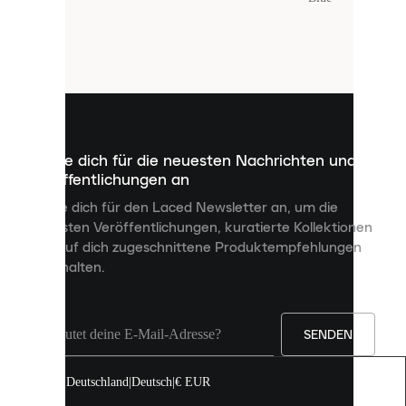
Laced
verwendet
Cookies.
Cookies
sind
kleine
Dateien,
die
dazu
Melde dich für die neuesten Nachrichten und
dienen,
Veröffentlichungen an
dir
personalisierte
Melde dich für den Laced Newsletter an, um die
Inhalte
neuesten Veröffentlichungen, kuratierte Kollektionen
anzuzeigen
und auf dich zugeschnittene Produktempfehlungen
und
zu erhalten.
deine
Erfahrung
auf
unserer
Seite
SENDEN
zu
verbessern.
Deutschland
|
Deutsch
|
€ EUR
Du
kannst