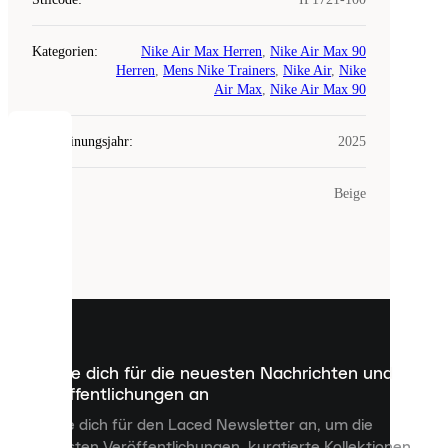
Kategorien
:
Nike Air Max Herren
,
Nike Air Max 90
Herren
,
Mens Nike Trainers
,
Nike Air
,
Nike
Air Max
,
Nike Air Max 90
Erscheinungsjahr
:
2025
COOKIES
Farbe
:
Beige
Laced
verwendet
Cookies.
Cookies
sind
kleine
Dateien,
die
dazu
Melde dich für die neuesten Nachrichten und
dienen,
Veröffentlichungen an
dir
personalisierte
Melde dich für den Laced Newsletter an, um die
Inhalte
neuesten Veröffentlichungen, kuratierte Kollektionen