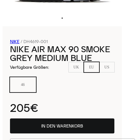
NIKE
/
DH4619-001
NIKE AIR MAX 90 SMOKE
GREY MEDIUM BLUE
Verfügbare Größen
:
UK
EU
US
46
205€
IN DEN WARENKORB