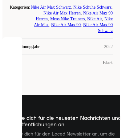
Kategorien
:
Nike Air Max Schwarz
,
Nike Schuhe Schwarz
,
Nike Air Max Herren
,
Nike Air Max 90
Herren
,
Mens Nike Trainers
,
Nike Air
,
Nike
Air Max
,
Nike Air Max 90
,
Nike Air Max 90
Schwarz
Erscheinungsjahr
:
2022
COOKIES
Farbe
:
Black
Laced
verwendet
Cookies.
Cookies
sind
kleine
Dateien,
die
dazu
Melde dich für die neuesten Nachrichten und
dienen,
Veröffentlichungen an
dir
personalisierte
Melde dich für den Laced Newsletter an, um die
Inhalte