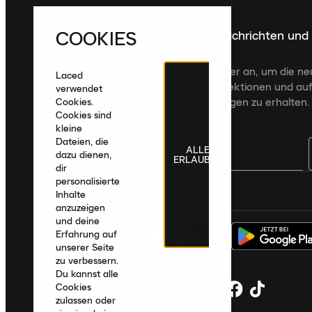
COOKIES
Melde dich für die neuesten Nachrichten und
Veröffentlichungen an
Melde dich für den Laced Newsletter an, um die n
Laced
Veröffentlichungen, kuratierte Kollektionen und auf
verwendet
zugeschnittene Produktempfehlungen zu erhalten.
Cookies.
Cookies sind
kleine
Dateien, die
ALLE
dazu dienen,
ERLAUBEN
dir
personalisierte
Deutschland
|
Deutsch
|
€ EUR
Inhalte
anzuzeigen
und deine
Erfahrung auf
unserer Seite
zu verbessern.
Du kannst alle
Cookies
zulassen oder