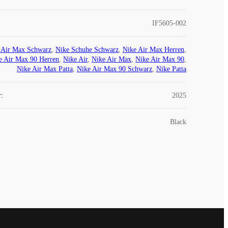
IF5605-002
 Air Max Schwarz
,
Nike Schuhe Schwarz
,
Nike Air Max Herren
,
e Air Max 90 Herren
,
Nike Air
,
Nike Air Max
,
Nike Air Max 90
,
Nike Air Max Patta
,
Nike Air Max 90 Schwarz
,
Nike Patta
r
:
2025
Black