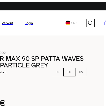
Verkauf
Login
€ EUR
-002
IR MAX 90 SP PATTA WAVES
PARTICLE GREY
ößen
:
UK
EU
US
0€