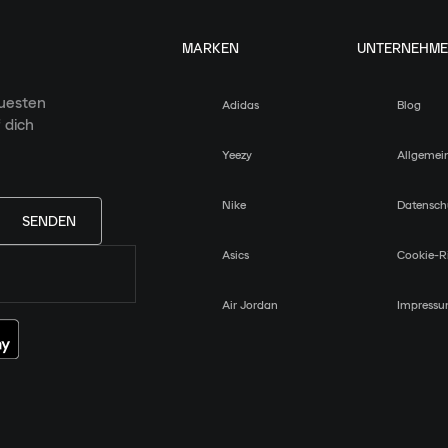
MARKEN
UNTERNEHM
euesten
Adidas
Blog
 dich
Yeezy
Allgemei
Nike
Datensch
SENDEN
Asics
Cookie-Ri
Air Jordan
Impress