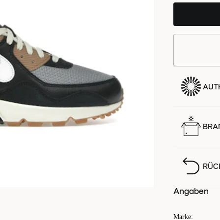
AUTH
BRA
RÜC
Angaben
Marke
: