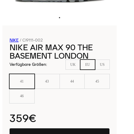
NIKE
/
CI9111-002
NIKE AIR MAX 90 THE
BASEMENT LONDON
Verfügbare Größen
:
UK
EU
US
41
43
44
45
46
359€