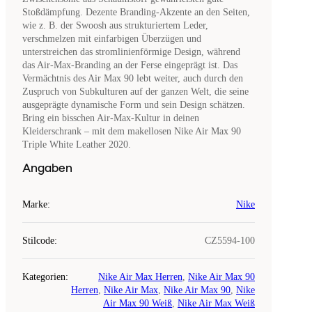
Stoßdämpfung. Dezente Branding-Akzente an den Seiten,
wie z. B. der Swoosh aus strukturiertem Leder,
verschmelzen mit einfarbigen Überzügen und
unterstreichen das stromlinienförmige Design, während
das Air-Max-Branding an der Ferse eingeprägt ist. Das
Vermächtnis des Air Max 90 lebt weiter, auch durch den
Zuspruch von Subkulturen auf der ganzen Welt, die seine
ausgeprägte dynamische Form und sein Design schätzen.
Bring ein bisschen Air-Max-Kultur in deinen
Kleiderschrank – mit dem makellosen Nike Air Max 90
Triple White Leather 2020.
Angaben
Marke
:
Nike
Stilcode
:
CZ5594-100
Kategorien
:
Nike Air Max Herren
,
Nike Air Max 90
Herren
,
Nike Air Max
,
Nike Air Max 90
,
Nike
Air Max 90 Weiß
,
Nike Air Max Weiß