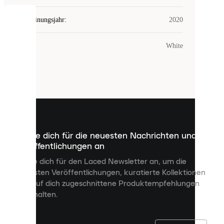
Erscheinungsjahr
:
2020
COOKIES
Farbe
:
White
Laced
verwendet
Cookies.
Cookies
sind
kleine
Dateien,
die
dazu
Melde dich für die neuesten Nachrichten und
dienen,
Veröffentlichungen an
dir
personalisierte
Melde dich für den Laced Newsletter an, um die
Inhalte
neuesten Veröffentlichungen, kuratierte Kollektionen
anzuzeigen
und auf dich zugeschnittene Produktempfehlungen
und
zu erhalten.
deine
Erfahrung
auf
unserer