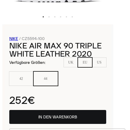
NIKE
/
CZ5594-100
NIKE AIR MAX 90 TRIPLE
WHITE LEATHER 2020
Verfügbare Größen
:
UK
EU
US
42
44
252€
IN DEN WARENKORB