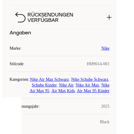
RÜCKSENDUNGEN
VERFÜGBAR
Angaben
Marke
:
Nike
Stilcode
:
HM9614-001
Kategorien
:
Nike Air Max Schwarz
,
Nike Schuhe Schwarz
,
Schuhe Kinder
,
Nike Air
,
Nike Air Max
,
Nike
Air Max 95
,
Air Max Kids
,
Air Max 95 Kinder
Erscheinungsjahr
:
2025
COOKIES
Farbe
:
Black
Laced
verwendet