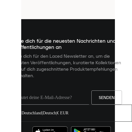
Cookies.
Cookies
sind
kleine
Dateien,
die
dazu
Melde dich für die neuesten Nachrichten und
dienen,
Veröffentlichungen an
dir
personalisierte
Melde dich für den Laced Newsletter an, um die
Inhalte
neuesten Veröffentlichungen, kuratierte Kollektionen
anzuzeigen
und auf dich zugeschnittene Produktempfehlungen
und
zu erhalten.
deine
Erfahrung
auf
unserer
Seite
SENDEN
zu
verbessern.
Deutschland
|
Deutsch
|
€ EUR
Du
kannst
alle
Cookies