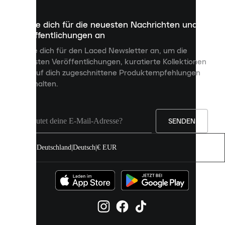
die
dazu
Melde dich für die neuesten Nachrichten und
dienen,
Veröffentlichungen an
dir
personalisierte
Melde dich für den Laced Newsletter an, um die
Inhalte
neuesten Veröffentlichungen, kuratierte Kollektionen
anzuzeigen
und auf dich zugeschnittene Produktempfehlungen
und
zu erhalten.
deine
Erfahrung
auf
unserer
Seite
SENDEN
zu
verbessern.
Deutschland
|
Deutsch
|
€ EUR
Du
kannst
alle
Cookies
zulassen
oder
sie
einzeln