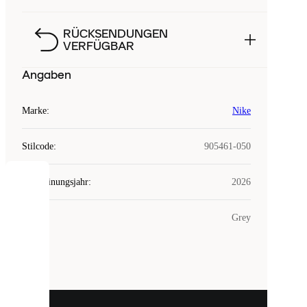
RÜCKSENDUNGEN
VERFÜGBAR
Angaben
Marke
:
Nike
Stilcode
:
905461-050
Erscheinungsjahr
:
2026
COOKIES
Farbe
:
Grey
Laced
verwendet
Cookies.
Cookies
sind
kleine
Dateien,