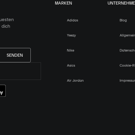
MARKEN
UNTERNEHM
euesten
Adidas
Blog
 dich
Yeezy
Allgemei
Nike
Datensch
SENDEN
Asics
Cookie-Ri
Air Jordan
Impress