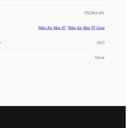
FB2964-001
Nike Air Max 97
,
Nike Air Max 97 Grau
r
:
2023
Silver