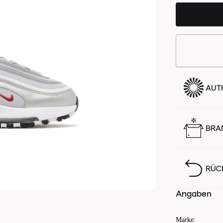
AUTH
BRA
RÜC
Angaben
Marke
: