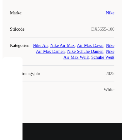
Marke
:
Nike
Stilcode
:
DX5655-100
Kategorien
:
Nike Air
,
Nike Air Max
,
Air Max Dawn
,
Nike
Air Max Damen
,
Nike Schuhe Damen
,
Nike
Air Max Weiß
,
Schuhe Weiß
COOKIES
Erscheinungsjahr
:
2025
Laced
Farbe
:
White
verwendet
Cookies.
Cookies
sind
kleine
Dateien,
die
dazu
dienen,