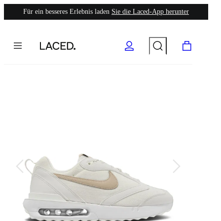
Für ein besseres Erlebnis laden
Sie die Laced-App herunter