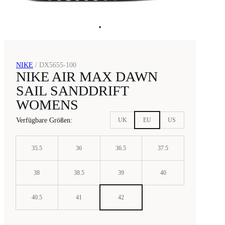
NIKE
/
DX5655-100
NIKE AIR MAX DAWN
SAIL SANDDRIFT
WOMENS
Verfügbare Größen
:
UK
EU
US
35.5
36
36.5
37.5
38
38.5
39
40
40.5
41
42