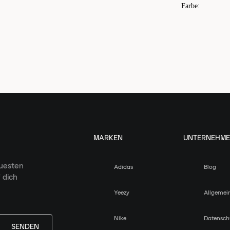
Farbe
:
MARKEN
UNTERNEHM
euesten
Adidas
Blog
 dich
Yeezy
Allgemei
Nike
Datensch
SENDEN