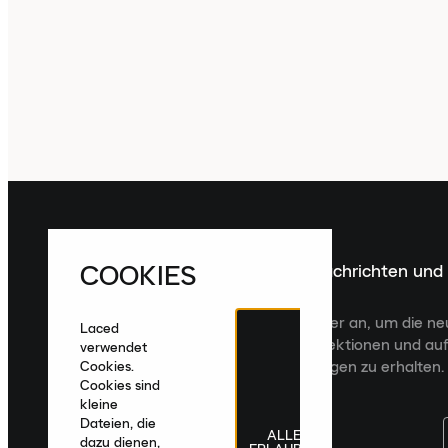
COOKIES
Melde dich für die neuesten Nachrichten und
Veröffentlichungen an
Melde dich für den Laced Newsletter an, um die n
Laced
Veröffentlichungen, kuratierte Kollektionen und auf
verwendet
zugeschnittene Produktempfehlungen zu erhalten.
Cookies.
Cookies sind
kleine
Dateien, die
ALLE
dazu dienen,