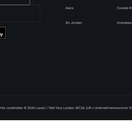
Asics
Cookie-Ri
Air Jordan
Impress
chte vorbehalten © 2026 Laced | 7 Bell Yard, London, WC2A 2JR • Unternehmensnummer 