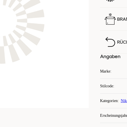
BRA
RÜC
Angaben
Marke
:
Stilcode
:
Kategorien
:
Nik
Erscheinungsjah