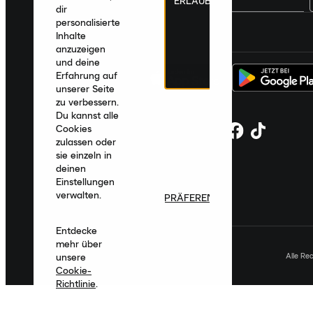
ERLAUBEN
dir
personalisierte
Deutschland
|
Deutsch
|
€ EUR
Inhalte
anzuzeigen
und deine
Erfahrung auf
unserer Seite
zu verbessern.
Du kannst alle
Cookies
zulassen oder
sie einzeln in
deinen
Einstellungen
verwalten.
PRÄFERENZEN
Entdecke
mehr über
Alle Re
unsere
Cookie-
Richtlinie
.