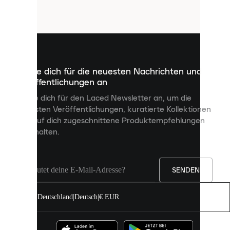
Cookies.
Cookies
sind
kleine
Dateien,
die
dazu
Melde dich für die neuesten Nachrichten und
dienen,
Veröffentlichungen an
dir
personalisierte
Melde dich für den Laced Newsletter an, um die
Inhalte
neuesten Veröffentlichungen, kuratierte Kollektionen
anzuzeigen
und auf dich zugeschnittene Produktempfehlungen
und
zu erhalten.
deine
Erfahrung
auf
unserer
Seite
SENDEN
zu
verbessern.
Deutschland
|
Deutsch
|
€ EUR
Du
kannst
alle
Cookies