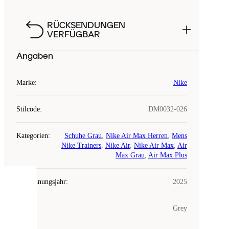
RÜCKSENDUNGEN
VERFÜGBAR
Angaben
Marke
:
Nike
Stilcode
:
DM0032-026
Kategorien
:
Schuhe Grau
,
Nike Air Max Herren
,
Mens
Nike Trainers
,
Nike Air
,
Nike Air Max
,
Air
Max Grau
,
Air Max Plus
Erscheinungsjahr
:
2025
COOKIES
Farbe
:
Grey
Laced
verwendet