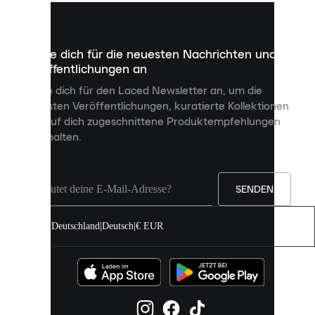
kleine
Dateien,
die
dazu
Melde dich für die neuesten Nachrichten und
dienen,
Veröffentlichungen an
dir
personalisierte
Melde dich für den Laced Newsletter an, um die
Inhalte
neuesten Veröffentlichungen, kuratierte Kollektionen
anzuzeigen
und auf dich zugeschnittene Produktempfehlungen
und
zu erhalten.
deine
Erfahrung
auf
unserer
Seite
SENDEN
zu
verbessern.
Deutschland
|
Deutsch
|
€ EUR
Du
kannst
alle
Cookies
zulassen
oder
sie