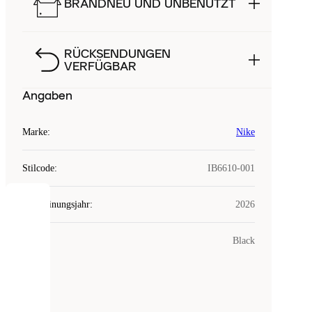
BRANDNEU UND UNBENUTZT
RÜCKSENDUNGEN
VERFÜGBAR
Angaben
Marke
:
Nike
Stilcode
:
IB6610-001
Erscheinungsjahr
:
2026
COOKIES
Farbe
:
Black
Laced
verwendet
Cookies.
Cookies
sind