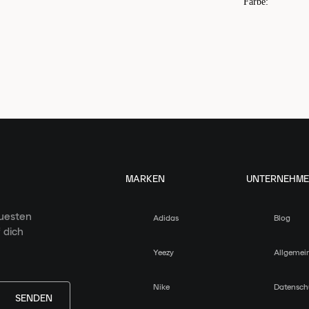
Farbe
:
MARKEN
UNTERNEHM
euesten
Adidas
Blog
 dich
Yeezy
Allgemei
Nike
Datensch
SENDEN