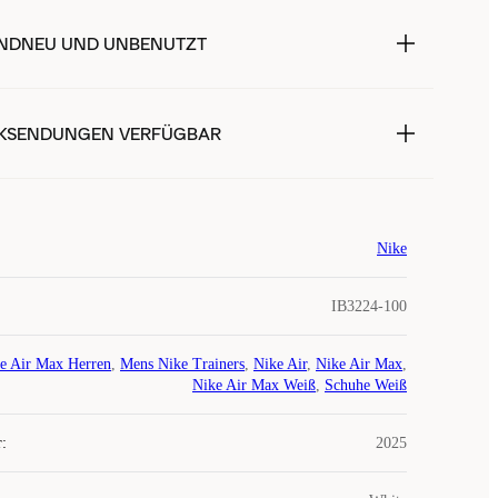
NDNEU UND UNBENUTZT
KSENDUNGEN VERFÜGBAR
Nike
IB3224-100
e Air Max Herren
,
Mens Nike Trainers
,
Nike Air
,
Nike Air Max
,
Nike Air Max Weiß
,
Schuhe Weiß
r
:
2025