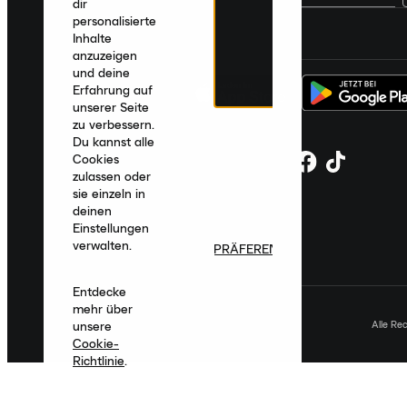
dir
personalisierte
Deutschland
|
Deutsch
|
€ EUR
Inhalte
anzuzeigen
und deine
Erfahrung auf
unserer Seite
zu verbessern.
Du kannst alle
Cookies
zulassen oder
sie einzeln in
deinen
Einstellungen
verwalten.
PRÄFERENZEN
Entdecke
mehr über
Alle Re
unsere
Cookie-
Richtlinie
.