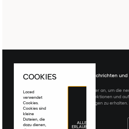
COOKIES
Melde dich für die neuesten Nachrichten und
Veröffentlichungen an
Melde dich für den Laced Newsletter an, um die n
Laced
Veröffentlichungen, kuratierte Kollektionen und auf
verwendet
zugeschnittene Produktempfehlungen zu erhalten.
Cookies.
Cookies sind
kleine
Dateien, die
ALLE
dazu dienen,
ERLAUBEN