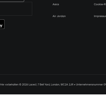
Asics
Cookie-Ri
Air Jordan
Impress
chte vorbehalten © 2026 Laced | 7 Bell Yard, London, WC2A 2JR • Unternehmensnummer 