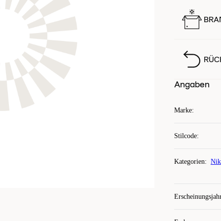
BRA
RÜC
Angaben
Marke
:
Stilcode
:
Kategorien
:
Nik
Erscheinungsjah