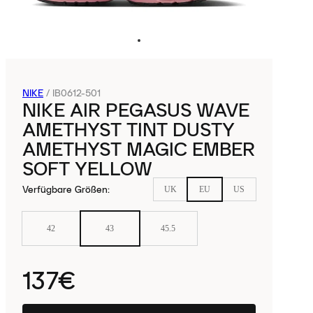
NIKE
/
IB0612-501
NIKE AIR PEGASUS WAVE
AMETHYST TINT DUSTY
AMETHYST MAGIC EMBER
SOFT YELLOW
Verfügbare Größen
:
UK
EU
US
42
43
45.5
137€