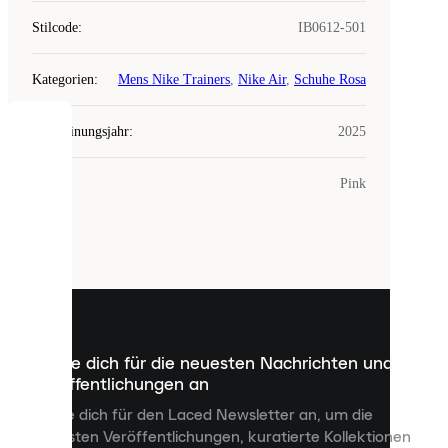
Stilcode
:
IB0612-501
Kategorien
:
Mens Nike Trainers
,
Nike Air
,
Schuhe Rosa
Erscheinungsjahr
:
2025
COOKIES
Farbe
:
Pink
Laced
verwendet
Cookies.
Cookies
sind
kleine
Dateien,
die
dazu
Melde dich für die neuesten Nachrichten und
dienen,
Veröffentlichungen an
dir
personalisierte
Melde dich für den Laced Newsletter an, um die
Inhalte
neuesten Veröffentlichungen, kuratierte Kollektionen
anzuzeigen