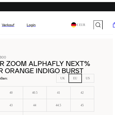
Verkauf
Login
€ EUR
-800
AIR ZOOM ALPHAFLY NEXT%
R ORANGE INDIGO BURST
ößen
:
UK
EU
US
40
40.5
41
42
43
44
44.5
45