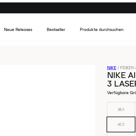
Neue Releases
Bestseller
Produkte durchsuchen
NIKE
/
FD8311
NIKE 
3 LASE
Verfügbare Gr
38.5
42.5