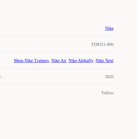
Nike
FD8311-800
Mens Nike Trainers
,
Nike Air
,
Nike Alphafly
,
Nike Next
r
:
2026
Yellow