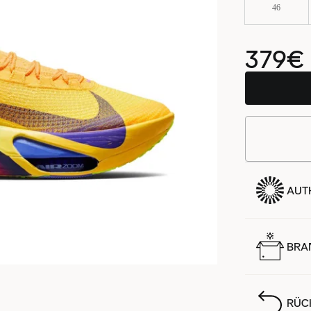
46
379€
AUTH
BRA
RÜC