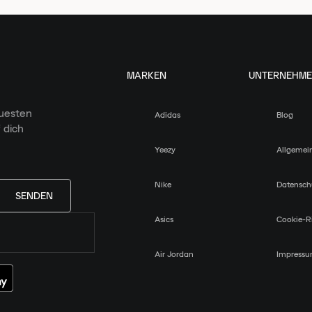
MARKEN
UNTERNEHM
euesten
Adidas
Blog
 dich
Yeezy
Allgemei
Nike
Datensch
SENDEN
Asics
Cookie-Ri
Air Jordan
Impress