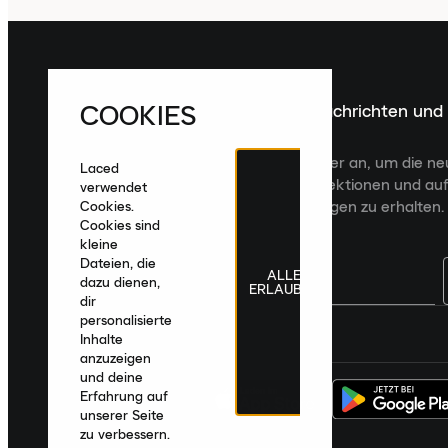
COOKIES
Melde dich für die neuesten Nachrichten und
Veröffentlichungen an
Melde dich für den Laced Newsletter an, um die n
Laced
Veröffentlichungen, kuratierte Kollektionen und auf
verwendet
zugeschnittene Produktempfehlungen zu erhalten.
Cookies.
Cookies sind
kleine
Dateien, die
ALLE
dazu dienen,
ERLAUBEN
dir
personalisierte
Deutschland
|
Deutsch
|
€ EUR
Inhalte
anzuzeigen
und deine
Erfahrung auf
unserer Seite
zu verbessern.