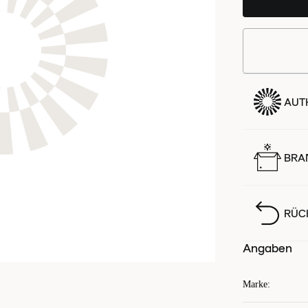
AUTH
BRA
RÜC
Angaben
Marke
: