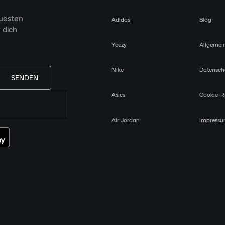
euesten
Adidas
Blog
 dich
Yeezy
Allgemei
Nike
Datensch
SENDEN
Asics
Cookie-Ri
Air Jordan
Impress