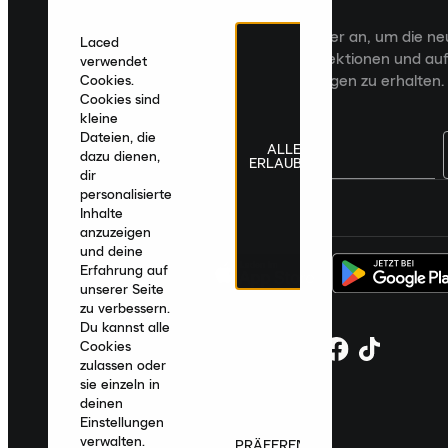
Veröffentlichungen an
Melde dich für den Laced Newsletter an, um die n
Laced
Veröffentlichungen, kuratierte Kollektionen und auf
verwendet
zugeschnittene Produktempfehlungen zu erhalten.
Cookies.
Cookies sind
kleine
Dateien, die
ALLE
dazu dienen,
ERLAUBEN
dir
personalisierte
Deutschland
|
Deutsch
|
€ EUR
Inhalte
anzuzeigen
und deine
Erfahrung auf
unserer Seite
zu verbessern.
Du kannst alle
Cookies
zulassen oder
sie einzeln in
deinen
Einstellungen
verwalten.
PRÄFERENZEN