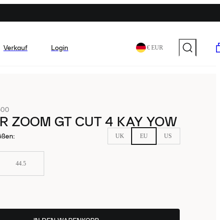
Verkauf
Login
€ EUR
600
IR ZOOM GT CUT 4 KAY YOW
ößen
:
UK
EU
US
44.5