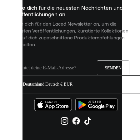
dazu
Melde dich für die neuesten Nachrichten und
dienen,
Veröffentlichungen an
dir
personalisierte
Melde dich für den Laced Newsletter an, um die
Inhalte
neuesten Veröffentlichungen, kuratierte Kollektionen
anzuzeigen
und auf dich zugeschnittene Produktempfehlungen
und
zu erhalten.
deine
Erfahrung
auf
unserer
Seite
SENDEN
zu
verbessern.
Deutschland
|
Deutsch
|
€ EUR
Du
kannst
alle
Cookies
zulassen
oder
sie
einzeln
in
deinen