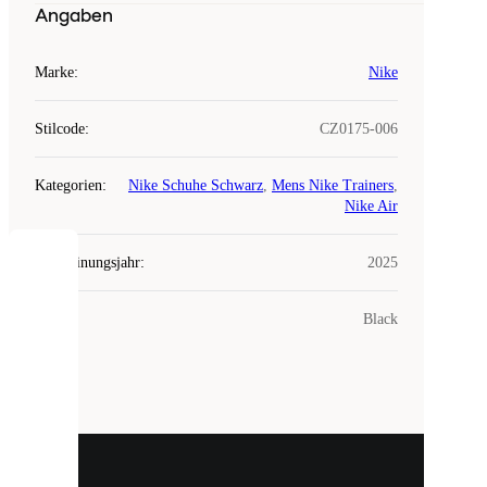
Angaben
Marke
:
Nike
Stilcode
:
CZ0175-006
Kategorien
:
Nike Schuhe Schwarz
,
Mens Nike Trainers
,
Nike Air
Erscheinungsjahr
:
2025
COOKIES
Farbe
:
Black
Laced
verwendet
Cookies.
Cookies
sind
kleine
Dateien,
die