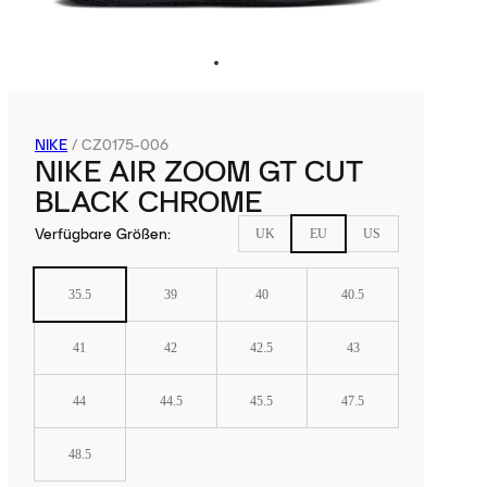
NIKE
/
CZ0175-006
NIKE AIR ZOOM GT CUT
BLACK CHROME
Verfügbare Größen
:
UK
EU
US
35.5
39
40
40.5
41
42
42.5
43
44
44.5
45.5
47.5
48.5