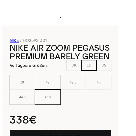
NIKE
/
HQ2592-301
NIKE AIR ZOOM PEGASUS
PREMIUM BARELY GREEN
Verfügbare Größen
:
UK
EU
US
39
42
42.5
43
44.5
45.5
338€