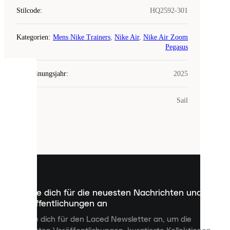
Stilcode
:
HQ2592-301
Kategorien
:
Mens Nike Trainers
,
Nike Air
,
Nike Air Zoom
Pegasus
Erscheinungsjahr
:
2025
COOKIES
Farbe
:
Sail
Laced
verwendet
Cookies.
Cookies
sind
kleine
Dateien,
die
dazu
Melde dich für die neuesten Nachrichten und
dienen,
Veröffentlichungen an
dir
personalisierte
Melde dich für den Laced Newsletter an, um die
Inhalte