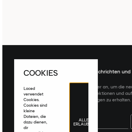
COOKIES
Melde dich für die neuesten Nachrichten und
Veröffentlichungen an
Melde dich für den Laced Newsletter an, um die n
Laced
Veröffentlichungen, kuratierte Kollektionen und auf
verwendet
zugeschnittene Produktempfehlungen zu erhalten.
Cookies.
Cookies sind
kleine
Dateien, die
ALLE
dazu dienen,
ERLAUBEN
dir