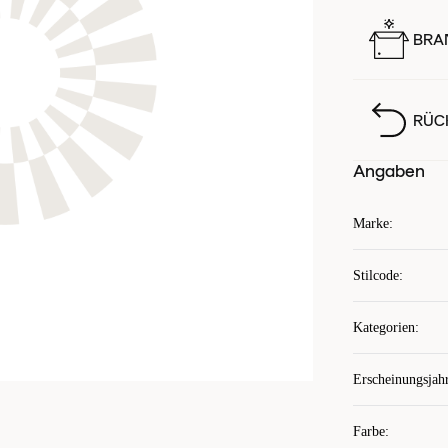
BRA
RÜC
Angaben
Marke
:
Stilcode
:
Kategorien
:
Erscheinungsjah
Farbe
: