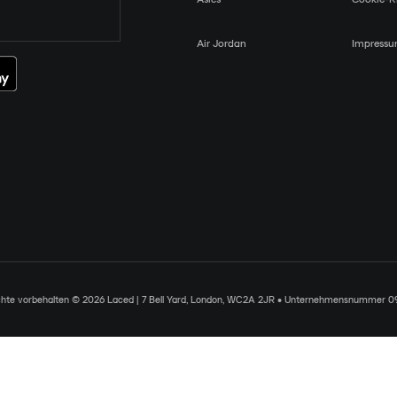
Air Jordan
Impress
chte vorbehalten © 2026 Laced | 7 Bell Yard, London, WC2A 2JR • Unternehmensnummer 