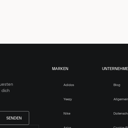
MARKEN
UNTERNEHM
euesten
Adidas
Blog
 dich
Yeezy
Allgemei
Nike
Datensch
SENDEN
Asics
Cookie-Ri