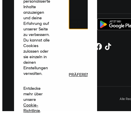
personalisierte
Deutschland
|
Deutsch
|
€ EUR
Inhalte
anzuzeigen
und deine
Erfahrung auf
unserer Seite
zu verbessern.
Du kannst alle
Cookies
zulassen oder
sie einzeln in
deinen
Einstellungen
verwalten.
PRÄFERENZEN
Entdecke
mehr über
Alle Re
unsere
Cookie-
Richtlinie
.