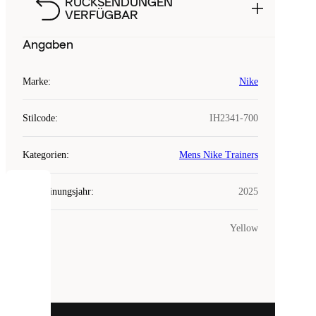
RÜCKSENDUNGEN
VERFÜGBAR
Angaben
Marke
:
Nike
Stilcode
:
IH2341-700
Kategorien
:
Mens Nike Trainers
Erscheinungsjahr
:
2025
COOKIES
Farbe
:
Yellow
Laced
verwendet
Cookies.
Cookies
sind
kleine