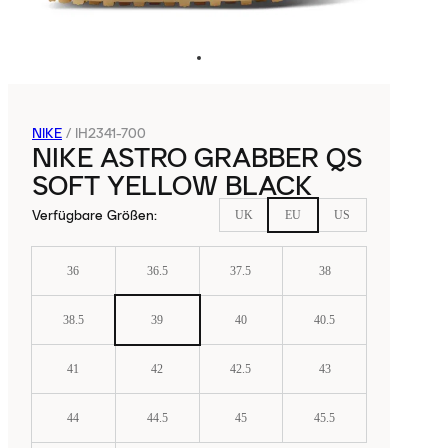
NIKE
/
IH2341-700
NIKE ASTRO GRABBER QS
SOFT YELLOW BLACK
Verfügbare Größen
:
UK
EU
US
36
36.5
37.5
38
38.5
39
40
40.5
41
42
42.5
43
44
44.5
45
45.5