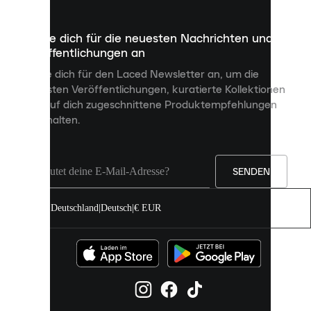
Dateien,
die
dazu
Melde dich für die neuesten Nachrichten und
dienen,
Veröffentlichungen an
dir
personalisierte
Melde dich für den Laced Newsletter an, um die
Inhalte
neuesten Veröffentlichungen, kuratierte Kollektionen
anzuzeigen
und auf dich zugeschnittene Produktempfehlungen
und
zu erhalten.
deine
Erfahrung
auf
unserer
Seite
SENDEN
zu
verbessern.
Deutschland
|
Deutsch
|
€ EUR
Du
kannst
alle
Cookies
zulassen
oder
sie
einzeln