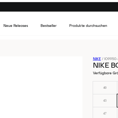
Neue Releases
Bestseller
Produkte durchsuchen
NIKE
/
IO9950
NIKE 
Verfügbare Gr
40
43
47