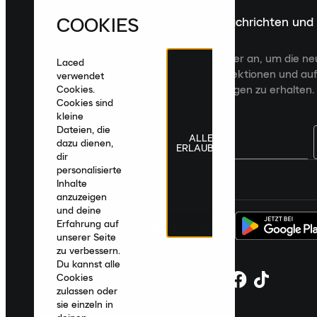
COOKIES
Melde dich für die neuesten Nachrichten und
Veröffentlichungen an
Melde dich für den Laced Newsletter an, um die n
Laced
Veröffentlichungen, kuratierte Kollektionen und auf
verwendet
zugeschnittene Produktempfehlungen zu erhalten.
Cookies.
Cookies sind
kleine
Dateien, die
ALLE
dazu dienen,
ERLAUBEN
dir
personalisierte
Deutschland
|
Deutsch
|
€ EUR
Inhalte
anzuzeigen
und deine
Erfahrung auf
unserer Seite
zu verbessern.
Du kannst alle
Cookies
zulassen oder
sie einzeln in